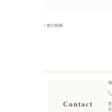
前の投稿
飛
Contact
営
定