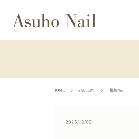
HOME
GALLERY
- 飛帆Nail
2025/12/02