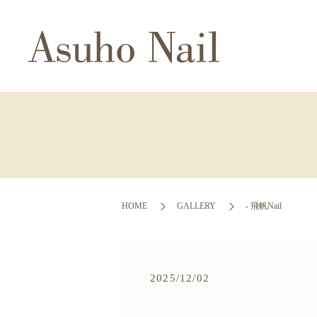
HOME
GALLERY
- 飛帆Nail
2025/12/02