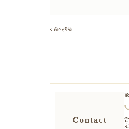
前の投稿
飛
Contact
営
定