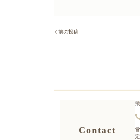
前の投稿
飛
Contact
営
定