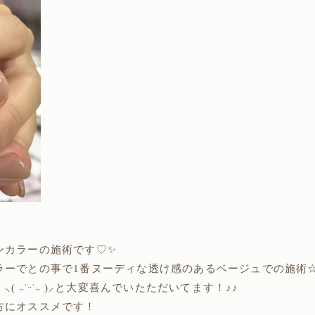
カラーの施術です♡✨️
ラーでとの事で1番ヌーディな透け感のあるベージュでの施術
 ˶˙ᵕ˙˶ )⸝と大変喜んでいたただいてます！♪♪
方にオススメです！