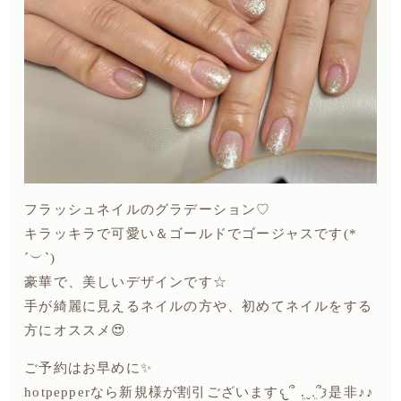
フラッシュネイルのグラデーション♡
キラッキラで可愛い＆ゴールドでゴージャスです(*
´︶`)
豪華で、美しいデザインです☆
手が綺麗に見えるネイルの方や、初めてネイルをする
方にオススメ😍
ご予約はお早めに✨
hotpepperなら新規様が割引ございます𐔌՞ ܸ.ˬ.ܸ՞𐦯是非♪♪