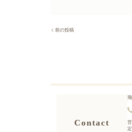
前の投稿
飛
Contact
営
定