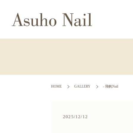
HOME
GALLERY
- 飛帆Nail
2025/12/12